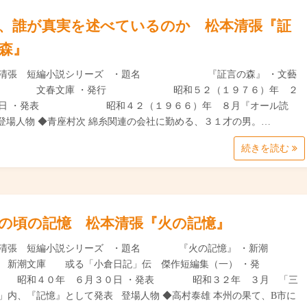
、誰が真実を述べているのか 松本清張『証
森』
本清張 短編小説シリーズ ・題名 『証言の森』 ・文藝
 文春文庫 ・発行 昭和５２（１９７６）年 ２
５日 ・発表 昭和４２（１９６６）年 ８月『オール読
登場人物 ◆青座村次 綿糸関連の会社に勤める、３１才の男。…
続きを読む
の頃の記憶 松本清張『火の記憶』
本清張 短編小説シリーズ ・題名 『火の記憶』 ・新潮
新潮文庫 或る「小倉日記」伝 傑作短編集（一） ・発
昭和４０年 ６月３０日 ・発表 昭和３２年 ３月 「三
」内、『記憶』として発表 登場人物 ◆高村泰雄 本州の果て、B市に