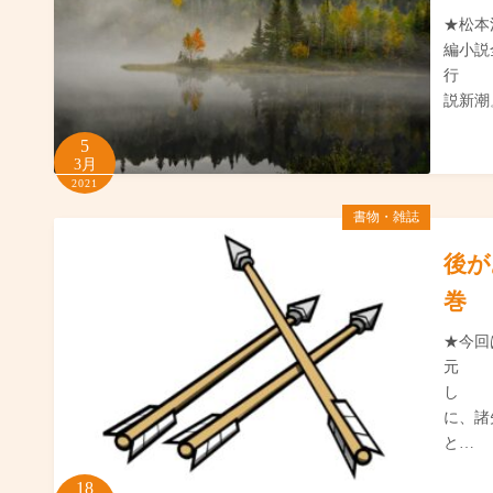
★松
編小
行 
説新潮
5
3月
2021
書物・雑誌
後が
巻 
★今回
元 
し 
に、諸
と…
18