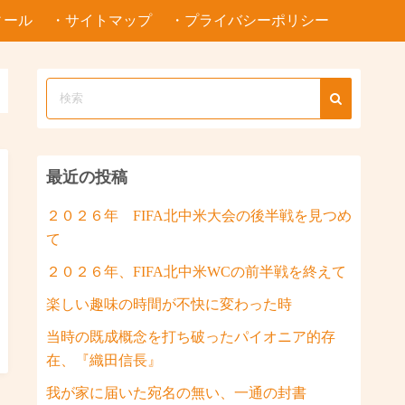
ィール
・サイトマップ
・プライバシーポリシー
最近の投稿
２０２６年 FIFA北中米大会の後半戦を見つめ
て
２０２６年、FIFA北中米WCの前半戦を終えて
楽しい趣味の時間が不快に変わった時
当時の既成概念を打ち破ったパイオニア的存
在、『織田信長』
我が家に届いた宛名の無い、一通の封書