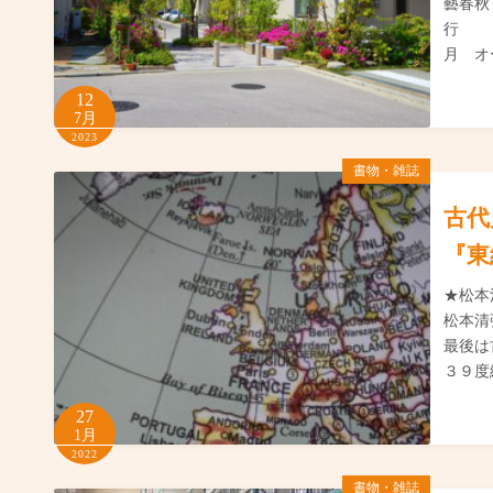
藝春
行 
月 オ
12
7月
2023
書物・雑誌
古代
『東
★松本
松本清
最後
３９度
27
1月
2022
書物・雑誌