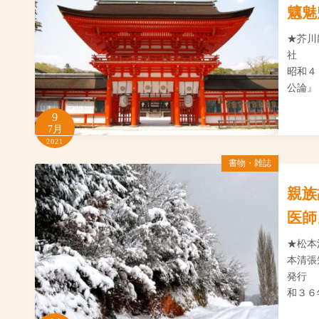
魑魅
★芥
社
昭和
公論
9
7月
2021
書物・雑誌
親族
医師
★松
本清
発
和３６