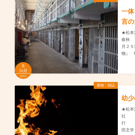
一体
言の
★松
春秋
月２
物』 
8
10月
2021
書物・雑誌
幼少
★松
社 
行 
田文学