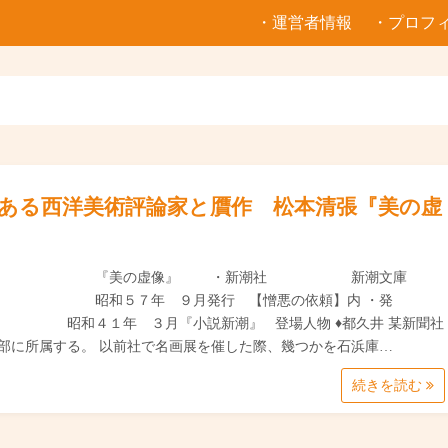
・運営者情報
・プロフ
ある西洋美術評論家と贋作 松本清張『美の虚
題名 『美の虚像』 ・新潮社 新潮文庫
行 昭和５７年 ９月発行 【憎悪の依頼】内 ・発
昭和４１年 ３月『小説新潮』 登場人物 ♦都久井 某新聞社
部に所属する。 以前社で名画展を催した際、幾つかを石浜庫…
続きを読む