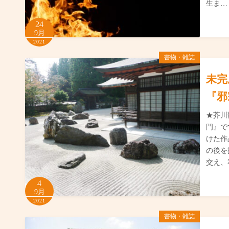
生ま…
24
9月
2021
書物・雑誌
未完
『邪
★芥川
門』で
けた作
の後を
交え、
4
9月
2021
書物・雑誌