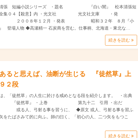
本清張 短編小説シリーズ ・題名 『白い闇』 松本清張短
説全集０４【殺意】内 ・光文社 光文社文庫 ・発
２００８年１２月 ・発表 昭和３２年 ８月『小
』 登場人物 ◆高瀬精一 石炭商を営む。仕事柄、北海道・東北な…
続きを読む
あると思えば、油断が生じる 『徒然草』上
９２段
は、「徒然草」の人生に於ける戒めとなる段を紹介します。 ・出典
『徒然草』 ・上巻 第九十二 引用 ・出だ
或る人、弓射る事を習うに、 ◆原文 或人、弓射る事を習ふ
矢をたばさみて的に向ふ。師の曰く、「初心の人、二つ矢をもつこ
続きを読む