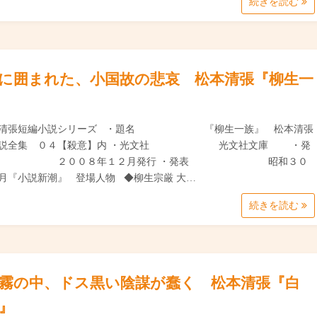
続きを読む
に囲まれた、小国故の悲哀 松本清張『柳生一
本清張短編小説シリーズ ・題名 『柳生一族』 松本清張
小説全集 ０４【殺意】内 ・光文社 光文社文庫 ・発
 ２００８年１２月発行 ・発表 昭和３０
月『小説新潮』 登場人物 ◆柳生宗厳 大…
続きを読む
霧の中、ドス黒い陰謀が蠢く 松本清張『白
』