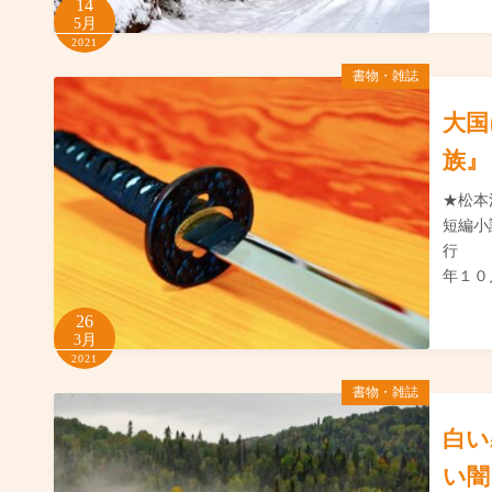
14
5月
2021
書物・雑誌
大国
族』
★松
短編
行
年１０
26
3月
2021
書物・雑誌
白い
い闇