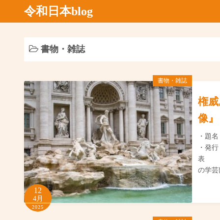
コ
令和日本blog
ン
テ
ン
書物・雑誌
ツ
へ
書物・雑誌
ス
キ
権威
ッ
像』
プ
・
・発
表 
の学芸
12
4月
2025