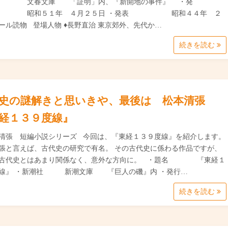
秋 文春文庫 「証明」内、『新開地の事件』 ・発
昭和５１年 ４月２５日 ・発表 昭和４４年 ２
ール読物 登場人物 ♦長野直治 東京郊外、先代か…
続きを読む
史の謎解きと思いきや、最後は 松本清張
経１３９度線』
清張 短編小説シリーズ 今回は、『東経１３９度線』を紹介します。
張と言えば、古代史の研究で有名。 その古代史に係わる作品ですが、
は古代史とはあまり関係なく、意外な方向に。 ・題名 『東経１
線』 ・新潮社 新潮文庫 『巨人の磯』内 ・発行…
続きを読む