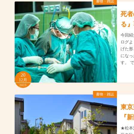
書物・雑誌
死者
る』
今回紹
ログよ
げた形
になっ
す。 
20
12月
2023
書物・雑誌
東京
『新
★松