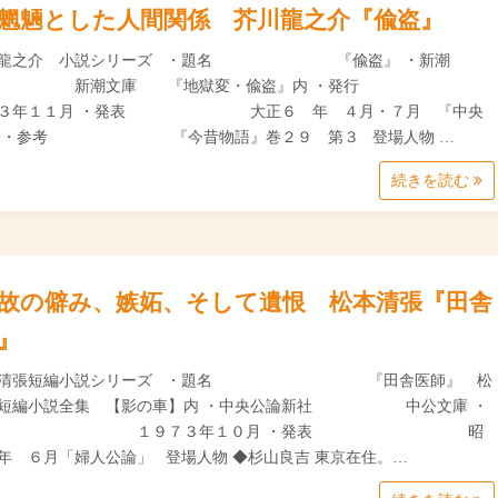
魍魎とした人間関係 芥川龍之介『偸盗』
川龍之介 小説シリーズ ・題名 『偸盗』 ・新潮
 新潮文庫 『地獄変・偸盗』内 ・発行
４３年１１月 ・発表 大正６ 年 ４月・７月 『中央
』 ・参考 『今昔物語』巻２９ 第３ 登場人物 …
続きを読む
故の僻み、嫉妬、そして遺恨 松本清張『田舎
』
本清張短編小説シリーズ ・題名 『田舎医師』 松
張短編小説全集 【影の車】内 ・中央公論新社 中公文庫 ・
行 １９７３年１０月 ・発表 昭
年 ６月「婦人公論」 登場人物 ◆杉山良吉 東京在住。…