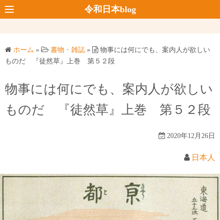
コ
令和日本blog
ン
テ
ン
ホーム
»
書物・雑誌
»
物事には何にでも、案内人が欲しい
ツ
ものだ 『徒然草』上巻 第５２段
へ
ス
物事には何にでも、案内人が欲しい
キ
ものだ 『徒然草』上巻 第５２段
ッ
プ
2020年12月26日
日本人