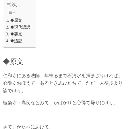
目次
◆原文
◆現代語訳
◆要点
◆追記
◆原文
仁和寺にある法師、年寄るまで石清水を拝まざりければ、
心憂くおぼえて、あるとき思ひたちて、ただ一人徒歩より
詣でけり。
極楽寺・高良などみて、かばかりと心得て帰りにけり。
さて、かたへにあひて、