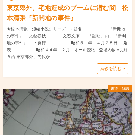
東京郊外、宅地造成のブームに潜む闇 松
本清張『新開地の事件』
★松本清張 短編小説シリーズ ・題名 『新開地
の事件』 ・文藝春秋 文春文庫 「証明」内、『新開
地の事件』 ・発行 昭和５１年 ４月２５日 ・発
表 昭和４４年 ２月 オール読物 登場人物 ♦長野
直治 東京郊外、先代か…
続きを読む
書物・雑誌