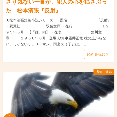
さり気ない一言が、犯人の心を揺さぶっ
た 松本清張『反射』
★松本清張短編小説シリーズ ・題名 『反射』
・双葉社 双葉文庫 ・発行 １９
９５年５月 【「顔」内】 ・発表 角川文
庫 １９５６年８月 登場人物 ◆霜井正雄 梲の上がらな
い、しがないサラリーマン。雨宮スミ子とは、…
続きを読む
書物・雑誌
1