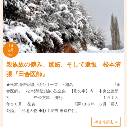
14
5月
2021
親族故の僻み、嫉妬、そして遺恨 松本清
張『田舎医師』
★松本清張短編小説シリーズ ・題名 『田
舎医師』 松本清張短編小説全集 【影の車】内 ・中央公論新
社 中公文庫 ・発行 １９７３
年１０月 ・発表 昭和３６年 ６月「婦人
公論」 登場人物 ◆杉山良吉 東京在住。…
続きを読む