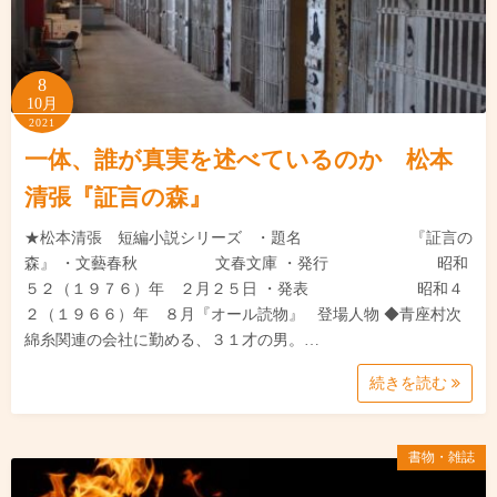
8
10月
2021
一体、誰が真実を述べているのか 松本
清張『証言の森』
★松本清張 短編小説シリーズ ・題名 『証言の
森』 ・文藝春秋 文春文庫 ・発行 昭和
５２（１９７６）年 ２月２５日 ・発表 昭和４
２（１９６６）年 ８月『オール読物』 登場人物 ◆青座村次
綿糸関連の会社に勤める、３１才の男。…
続きを読む
書物・雑誌