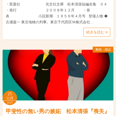
・双葉社 光文社文庫 松本清張短編全集 ０４
・発行 ２００８年１２月 ・発
表 小説新潮 １９５６年４月号 登場人物 ◆
古瀬嘉一 東京地検の判事。東京千代田区Ｍ株式会社…
続きを読む
書物・雑誌
25
11月
2020
甲斐性の無い男の嫉妬 松本清張『喪失』