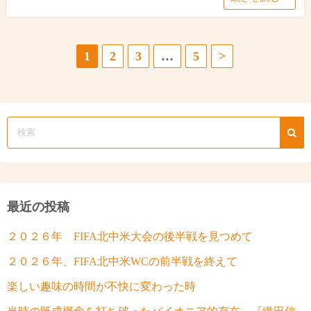
投
1
2
3
…
5
>
稿
の
ペ
ー
ジ
最近の投稿
送
２０２６年 FIFA北中米大会の後半戦を見つめて
り
２０２６年、FIFA北中米WCの前半戦を終えて
楽しい趣味の時間が不快に変わった時