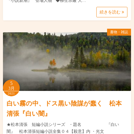
『小説新潮』 登場人物 ◆柳生宗厳 大…
続きを読む
書物・雑誌
5
3月
2021
白い霧の中、ドス黒い陰謀が蠢く 松本
清張『白い闇』
★松本清張 短編小説シリーズ ・題名 『白い
闇』 松本清張短編小説全集０４【殺意】内 ・光文