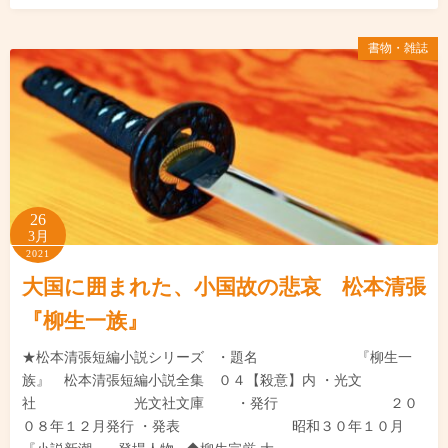
書物・雑誌
26
3月
2021
大国に囲まれた、小国故の悲哀 松本清張
『柳生一族』
★松本清張短編小説シリーズ ・題名 『柳生一
族』 松本清張短編小説全集 ０４【殺意】内 ・光文
社 光文社文庫 ・発行 ２０
０８年１２月発行 ・発表 昭和３０年１０月