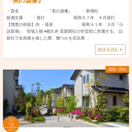
『美の虚像』
・題名 『美の虚像』 ・新潮社
新潮文庫 ・発行 昭和５７年 ９月発行
【憎悪の依頼】内 ・発表 昭和４１年 ３月『小
説新潮』 登場人物 ♦都久井 某新聞社の学芸部に所属する。 以
前社で名画展を催した際、幾つかを石浜庫…
続きを読む
書物・雑誌
12
7月
2023