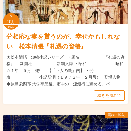
7
10月
2020
分相応な妻を貰うのが、幸せかもしれな
い 松本清張『礼遇の資格』
★松本清張 短編小説シリーズ ・題名 『礼遇の資
格』 ・新潮社 新潮文庫 ・昭和 昭和
５１年 ５月 発行 【「巨人の磯」内】 ・発
表 小説新潮（１９７２年 ２月号） 登場人物
◆原島栄四郎 大学卒業後、市中の一流銀行に勤める。バ…
続きを読む
書物・雑誌