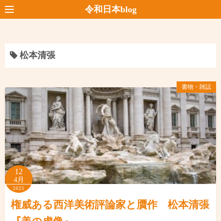
コ
令和日本blog
ン
テ
ン
松本清張
ツ
へ
ス
書物・雑誌
キ
ッ
プ
12
4月
2025
権威ある西洋美術評論家と贋作 松本清張