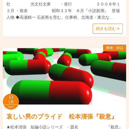
社 光文社文庫 ・発行 ２００８年１
２月 ・発表 昭和３２年 ８月『小説新潮』 登場
人物 ◆高瀬精一 石炭商を営む。仕事柄、北海道・東北な…
続きを読む
書物・雑誌
13
1月
2021
哀しい男のプライド 松本清張『殺意』
★松本清張 短編小説シリーズ ・題名 『殺意』