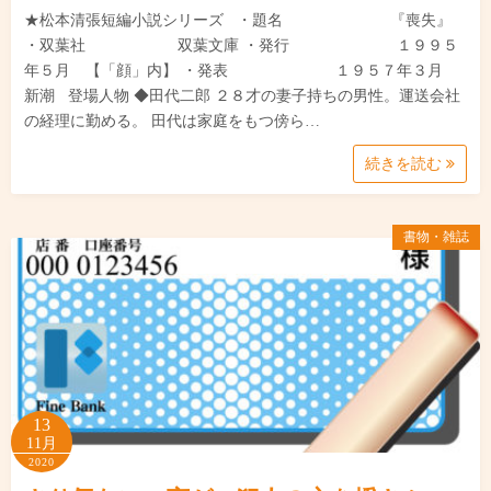
★松本清張短編小説シリーズ ・題名 『喪失』
・双葉社 双葉文庫 ・発行 １９９５
年５月 【「顔」内】 ・発表 １９５７年３月
新潮 登場人物 ◆田代二郎 ２８才の妻子持ちの男性。運送会社
の経理に勤める。 田代は家庭をもつ傍ら…
続きを読む
書物・雑誌
13
11月
2020