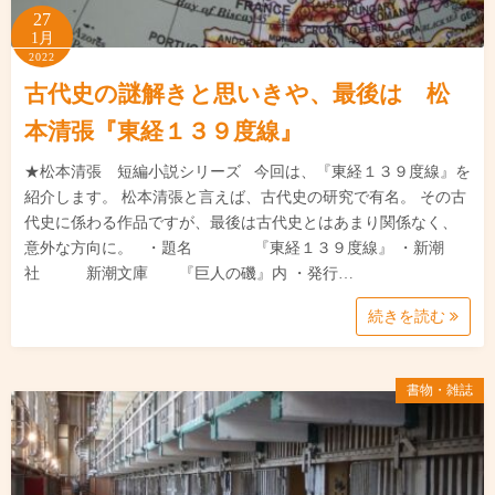
27
1月
2022
古代史の謎解きと思いきや、最後は 松
本清張『東経１３９度線』
★松本清張 短編小説シリーズ 今回は、『東経１３９度線』を
紹介します。 松本清張と言えば、古代史の研究で有名。 その古
代史に係わる作品ですが、最後は古代史とはあまり関係なく、
意外な方向に。 ・題名 『東経１３９度線』 ・新潮
社 新潮文庫 『巨人の磯』内 ・発行…
続きを読む
書物・雑誌