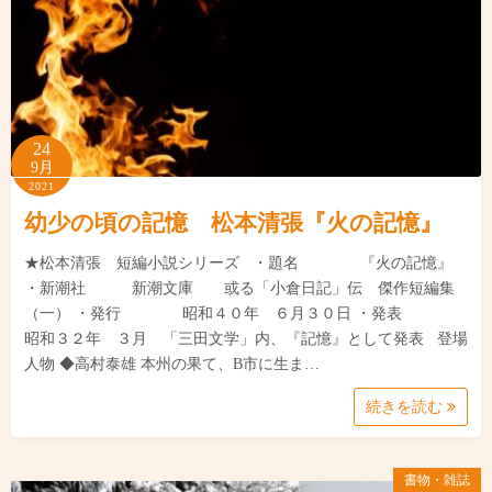
24
9月
2021
幼少の頃の記憶 松本清張『火の記憶』
★松本清張 短編小説シリーズ ・題名 『火の記憶』
・新潮社 新潮文庫 或る「小倉日記」伝 傑作短編集
（一） ・発行 昭和４０年 ６月３０日 ・発表
昭和３２年 ３月 「三田文学」内、『記憶』として発表 登場
人物 ◆高村泰雄 本州の果て、B市に生ま…
続きを読む
書物・雑誌