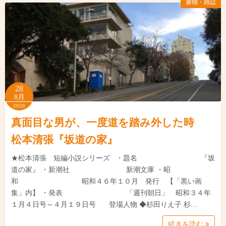
書物・雑誌
28
8月
2020
真面目な男が、一度道を踏み外した時
松本清張『坂道の家』
★松本清張 短編小説シリーズ ・題名 『坂
道の家』 ・新潮社 新潮文庫 ・昭
和 昭和４６年１０月 発行 【「黒い画
集」内】 ・発表 「週刊朝日」 昭和３４年
１月４日号～４月１９日号 登場人物 ◆杉田りえ子 杉…
続きを読む