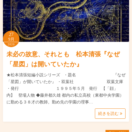
27
9月
2020
未必の故意、それとも 松本清張『なぜ
「星図」は開いていたか』
★松本清張短編小説シリーズ ・題名 『なぜ
「星図」が開いていたか』 ・双葉社 双葉文庫
・発行 １９９５年５月 発行 【「顔」
内】 登場人物 ◆藤井都久雄 都内の私立高校（東都中央学園）
に勤める３８才の教師。勤め先の学園の理事…
続きを読む