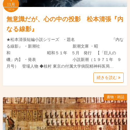
11月
2020
無意識だが、心の中の投影 松本清張『内
なる線影』
★松本清張短編小説シリーズ ・題名 『内な
る線影』 ・新潮社 新潮文庫 ・昭
和 昭和５１年 ５月 発行 【「巨人の
磯」内】 ・発表 小説新潮（１９７１年 ９
月号） 登場人物 ◆枝村 東京の付属大学病院精神科医局…
続きを読む
書物・雑誌