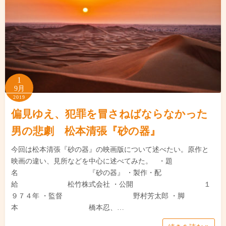
1
9月
2019
偏見ゆえ、犯罪を冒さねばならなかった
男の悲劇 松本清張『砂の器』
今回は松本清張『砂の器』の映画版について述べたい。原作と
映画の違い、見所などを中心に述べてみた。 ・題
名 『砂の器』 ・製作・配
給 松竹株式会社 ・公開 １
９７４年 ・監督 野村芳太郎 ・脚
本 橋本忍、…