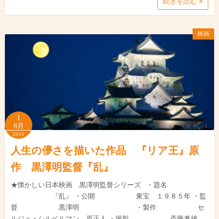
続きを読む
映画
1
8月
2019
人生の儚さを描いた作品 『リア王』原
作 黒澤明監督『乱』
★懐かしい日本映画 黒澤明監督シリーズ ・題名
『乱』 ・公開 東宝 １９８５年 ・監
督 黒澤明 ・製作 セ
ルジュ・シルベルマン、原正人 ・撮影 斎藤孝雄、