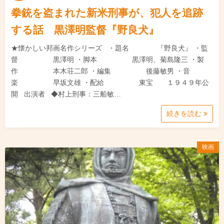
拳銃を盗まれた新米刑事が、犯人を追跡
する話 黒澤明監督『野良犬』
★懐かしい邦画名作シリーズ ・題名 『野良犬』 ・監
督 黒澤明 ・脚本 黒澤明、菊島隆三 ・製
作 本木荘二郎 ・編集 後藤敏男 ・音
楽 早坂文雄 ・配給 東宝 １９４９年公
開 出演者 ◆村上刑事：三船敏…
続きを読む
映画