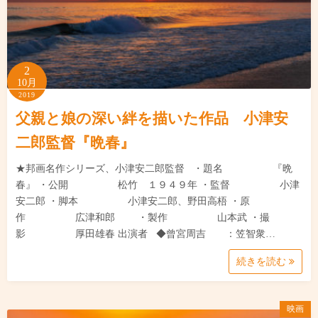
2
10月
2019
父親と娘の深い絆を描いた作品 小津安
二郎監督『晩春』
★邦画名作シリーズ、小津安二郎監督 ・題名 『晩
春』 ・公開 松竹 １９４９年 ・監督 小津
安二郎 ・脚本 小津安二郎、野田高梧 ・原
作 広津和郎 ・製作 山本武 ・撮
影 厚田雄春 出演者 ◆曾宮周吉 ：笠智衆…
続きを読む
映画