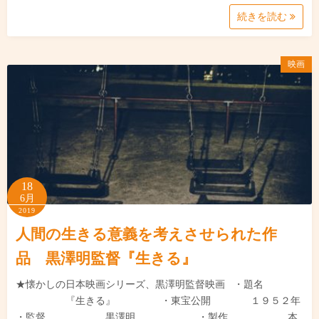
続きを読む
映画
18
6月
2019
人間の生きる意義を考えさせられた作
品 黒澤明監督『生きる』
★懐かしの日本映画シリーズ、黒澤明監督映画 ・題名
『生きる』 ・東宝公開 １９５２年
・監督 黒澤明 ・製作 本