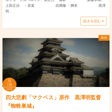
上田正治 ・音楽 武満徹 ・脚本 黒澤
明…
続きを読む
映画
31
7月
2019
四大悲劇「マクベス」原作 黒澤明監督
『蜘蛛巣城』