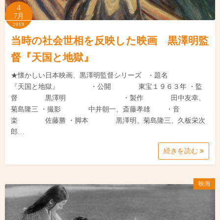
4
7月
2019
当時の社会世相を反映した映画 黒澤明監
督『天国と地獄』
★懐かしい日本映画、黒澤明監督シリーズ ・題名
『天国と地獄』 ・公開 東宝１９６３年 ・監
督 黒澤明 ・製作 田中友幸、
菊島隆三 ・撮影 中井朝一、斎藤孝雄 ・音
楽 佐藤勝 ・脚本 黒澤明、菊島隆三、久板栄次
郎…
続きを読む
映画