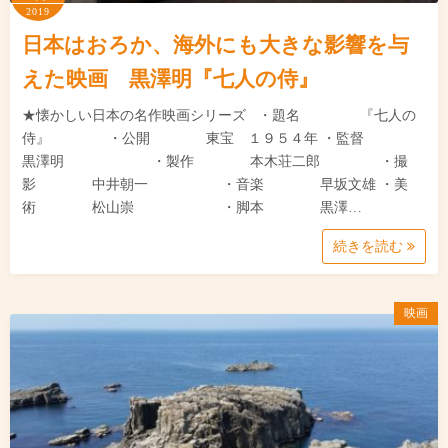
2019
日本はおろか、海外にも大きな影響を与
えた映画 黒澤明『七人の侍』
★懐かしい日本の名作映画シリーズ ・題名 『七人の
侍』 ・公開 東宝 １９５４年 ・監督
黒澤明 ・製作 本木荘二郎 ・撮
影 中井朝一 ・音楽 早坂文雄 ・美
術 松山崇 ・脚本 黒澤…
続きを読む
映画