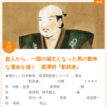
映画
20
6月
2019
盗人から、一国の城主となった男の数奇
な運命を描く 黒澤明『影武者』
★懐かしい日本映画、黒澤明監督シリーズ ・題名
『影武者』 ・公開 １９８０
年 大映 ・監督 黒澤明 ・脚
本 黒澤明、井手雅人 ・撮
影 宮川一夫 ・音楽 池辺晉一
郎 ・美術 松山…