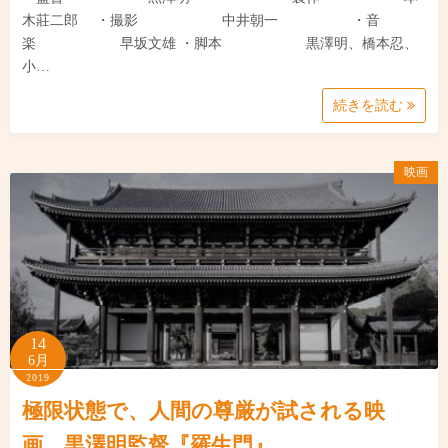
木莊二郎 ・撮影 中井朝一 ・音
楽 早坂文雄 ・脚本 黒澤明、橋本忍、
小…
続きを読む
映画
14
6月
2019
極限状態で、人間の尊厳が試される映
画 黒澤明監督『羅生門』