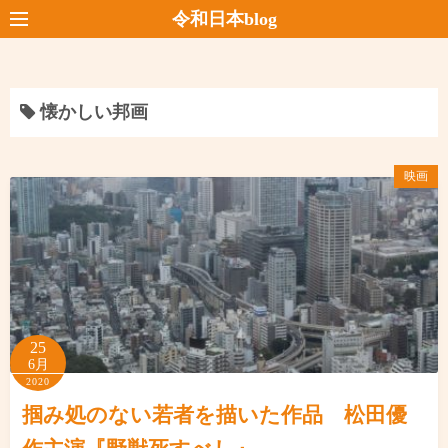
コ
令和日本blog
ン
テ
ン
懐かしい邦画
ツ
へ
ス
映画
キ
ッ
プ
25
6月
2020
掴み処のない若者を描いた作品 松田優