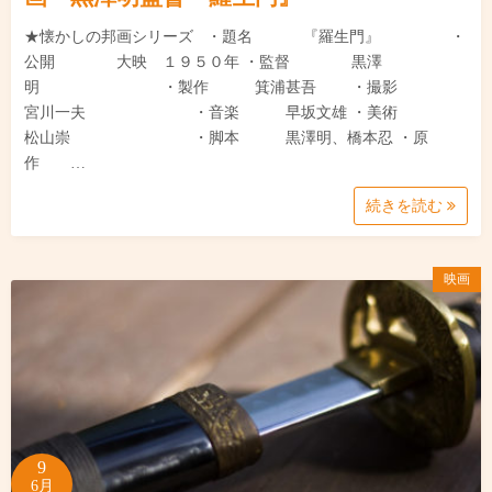
★懐かしの邦画シリーズ ・題名 『羅生門』 ・
公開 大映 １９５０年 ・監督 黒澤
明 ・製作 箕浦甚吾 ・撮影
宮川一夫 ・音楽 早坂文雄 ・美術
松山崇 ・脚本 黒澤明、橋本忍 ・原
作 …
続きを読む
映画
9
6月