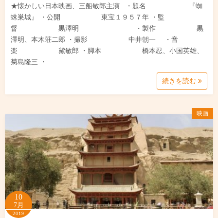
★懐かしい日本映画、三船敏郎主演 ・題名 『蜘
蛛巣城』 ・公開 東宝１９５７年 ・監
督 黒澤明 ・製作 黒
澤明、本木荘二郎 ・撮影 中井朝一 ・音
楽 黛敏郎 ・脚本 橋本忍、小国英雄、
菊島隆三 ・…
続きを読む
映画
10
7月
2019