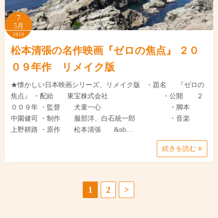
7
5月
2019
松本清張の名作映画『ゼロの焦点』 ２０
０９年作 リメイク版
★懐かしい日本映画シリーズ、リメイク版 ・題名 『ゼロの
焦点』 ・配給 東宝株式会社 ・公開 ２
００９年 ・監督 犬童一心 ・脚本
中園健司 ・制作 服部洋、白石統一郎 ・音楽
上野耕路 ・原作 松本清張 &nb…
続きを読む
投
1
2
>
稿