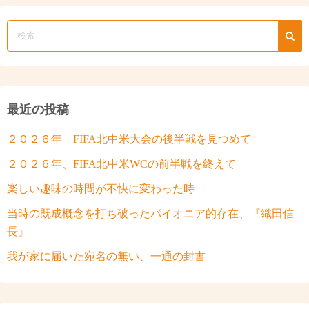
の
ペ
ー
ジ
最近の投稿
送
２０２６年 FIFA北中米大会の後半戦を見つめて
り
２０２６年、FIFA北中米WCの前半戦を終えて
楽しい趣味の時間が不快に変わった時
当時の既成概念を打ち破ったパイオニア的存在、『織田信
長』
我が家に届いた宛名の無い、一通の封書