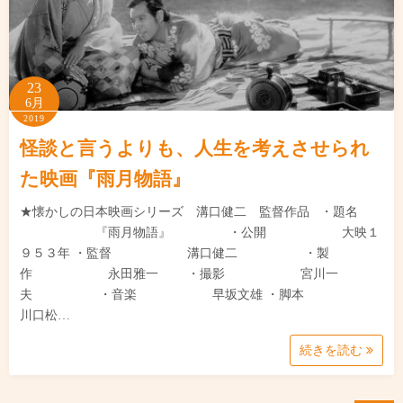
23
6月
2019
怪談と言うよりも、人生を考えさせられ
た映画『雨月物語』
★懐かしの日本映画シリーズ 溝口健二 監督作品 ・題名
『雨月物語』 ・公開 大映１
９５３年 ・監督 溝口健二 ・製
作 永田雅一 ・撮影 宮川一
夫 ・音楽 早坂文雄 ・脚本
川口松…
続きを読む