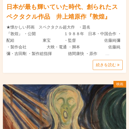
日本が最も輝いていた時代、創られたス
ペクタクル作品 井上靖原作『敦煌』
★懐かしい邦画 スペクタクル超大作 ・題名
『敦煌』 ・公開 １９８８年 日本・中国合作 ・
配給 東宝 ・監督 佐藤純彌
・製作会社 大映・電通 ・脚本 佐藤純
彌・吉田剛 ・製作総指揮 徳間康快 ・原作 …
続きを読む
映画