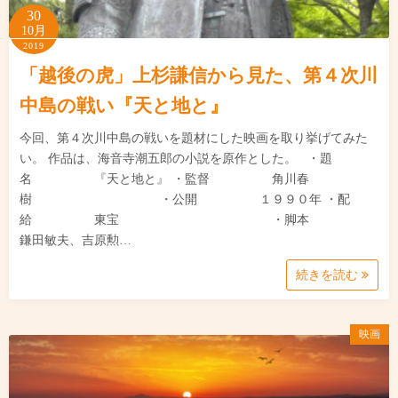
30
10月
2019
「越後の虎」上杉謙信から見た、第４次川
中島の戦い『天と地と』
今回、第４次川中島の戦いを題材にした映画を取り挙げてみた
い。 作品は、海音寺潮五郎の小説を原作とした。 ・題
名 『天と地と』 ・監督 角川春
樹 ・公開 １９９０年 ・配
給 東宝 ・脚本
鎌田敏夫、吉原勲…
続きを読む
映画