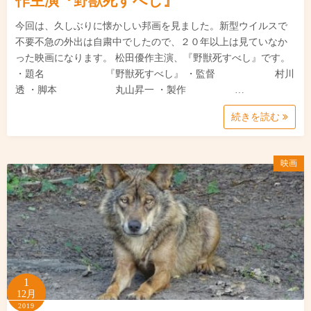
作主演『野獣死すべし』
今回は、久しぶりに懐かしい邦画を見ました。新型ウイルスで
不要不急の外出は自粛中でしたので、２０年以上は見ていなか
った映画になります。 松田優作主演、『野獣死すべし』です。
・題名 『野獣死すべし』 ・監督 村川
透 ・脚本 丸山昇一 ・製作 …
続きを読む
映画
1
12月
2019