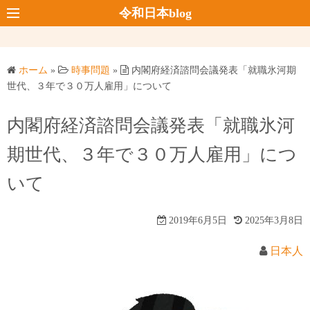
コ
令和日本blog
ン
テ
ン
ホーム
»
時事問題
»
内閣府経済諮問会議発表「就職氷河期
ツ
世代、３年で３０万人雇用」について
へ
ス
内閣府経済諮問会議発表「就職氷河
キ
期世代、３年で３０万人雇用」につ
ッ
プ
いて
2019年6月5日
2025年3月8日
日本人