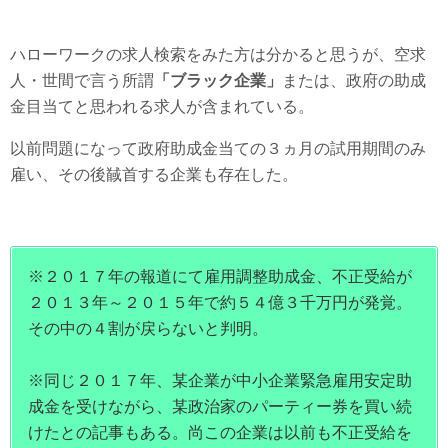
ハローワークの求人検索をみた方は分かると思うが、空求
人・世間で言う所謂
「ブラック企業」
または、政府の助成
金目当てと思われる求人が含まれている。
以前問題になって政府助成金当ての３ヵ月の試用期間のみ
雇い、その後馘首する企業も存在した。
※２０１７年の報道にて雇用調整助成金、不正受給が
２０１３年～２０１５年で約５４億３千万円が発覚。
その中の４割が戻らないと判明。
※同じ２０１７年、某企業が中小企業緊急雇用安定助
成金を受けながら、某政治家のパーティー券を買い続
けたとの記事もある。尚この企業は以前も不正受給を