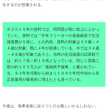
生するのが想像される。
※２０１５年の資料では、同問題が既に俎上に上がっ
ていた。資料では「中年フリーターの老後破産で生活
保護費が５倍に」との内容。資料の対象は３０歳～４
４歳が対象。既に４年が経過している。今では３４歳
～４８歳が対象であろう。当時の生活保護の試算額で
は、約１７兆～約１９兆となっている。同じく団塊二
世の約１０５万人が「孤独死予備軍」と書かれてい
る。９３年氷河期から始まり１９９０年代中頃から非
正規雇用が爆発的に増えたとも述べている。
今後は、無事老後に辿りつくのも難しいかもしれない。