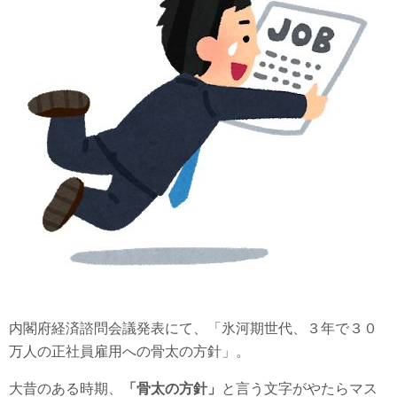
内閣府経済諮問会議発表にて、「氷河期世代、３年で３０
万人の正社員雇用への骨太の方針」。
大昔のある時期、
「骨太の方針」
と言う文字がやたらマス