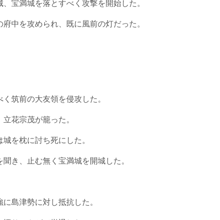
城、宝満城を落とすべく攻撃を開始した。
の府中を攻められ、既に風前の灯だった。
べく筑前の大友領を侵攻した。
、立花宗茂が籠った。
は城を枕に討ち死にした。
を聞き、止む無く宝満城を開城した。
強に島津勢に対し抵抗した。