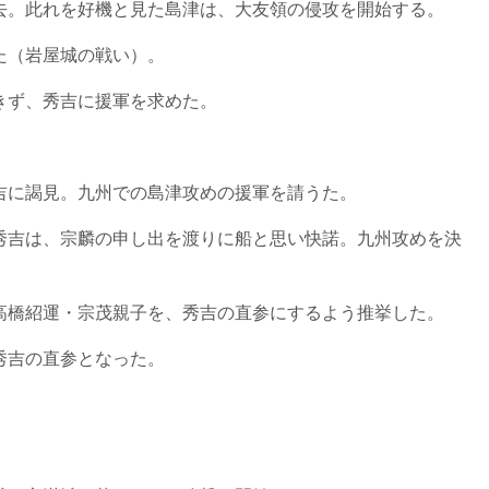
去。此れを好機と見た島津は、大友領の侵攻を開始する。
た（岩屋城の戦い）。
きず、秀吉に援軍を求めた。
吉に謁見。九州での島津攻めの援軍を請うた。
秀吉は、宗麟の申し出を渡りに船と思い快諾。九州攻めを決
高橋紹運・宗茂親子を、秀吉の直参にするよう推挙した。
秀吉の直参となった。