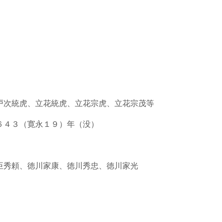
次統虎、立花統虎、立花宗虎、立花宗茂等
４３（寛永１９）年（没）
秀頼、徳川家康、徳川秀忠、徳川家光