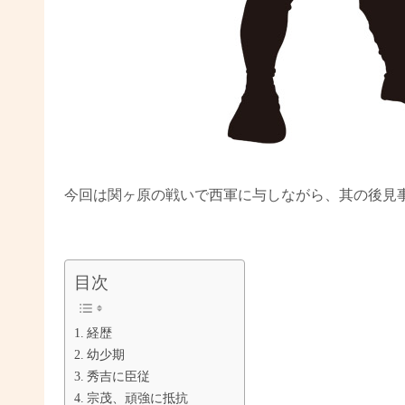
今回は関ヶ原の戦いで西軍に与しながら、其の後見
目次
経歴
幼少期
秀吉に臣従
宗茂、頑強に抵抗