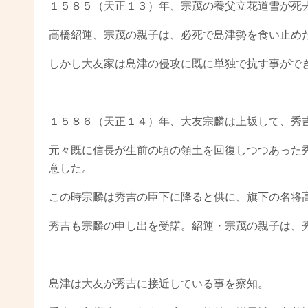
１５８５（天正１３）年、宗茂の養父立花道雪が死
高橋紹運、宗茂の親子は、必死で島津勢を食い止め
しかし大友家は島津の侵攻に既に単独で抗す事がで
１５８６（天正１４）年、大友宗麟は上坂して、秀
元々既に信長が生前の頃の領土を回復しつつあった
意した。
この時宗麟は秀吉の臣下に降ると供に、旗下の名将
秀吉も宗麟の申し出を受諾。紹運・宗茂の親子は、
島津は大友が秀吉に接近している事を察知。