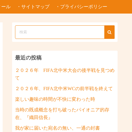
ィール
・サイトマップ
・プライバシーポリシー
最近の投稿
２０２６年 FIFA北中米大会の後半戦を見つめ
て
２０２６年、FIFA北中米WCの前半戦を終えて
楽しい趣味の時間が不快に変わった時
当時の既成概念を打ち破ったパイオニア的存
在、『織田信長』
我が家に届いた宛名の無い、一通の封書