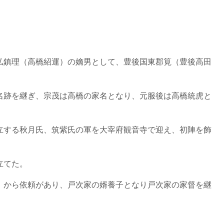
弘鎮理（高橋紹運）の嫡男として、豊後国東郡筧（豊後高田
名跡を継ぎ、宗茂は高橋の家名となり、元服後は高橋統虎と
立する秋月氏、筑紫氏の軍を大宰府観音寺で迎え、初陣を飾
立てた。
）から依頼があり、戸次家の婿養子となり戸次家の家督を継