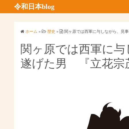
コ
令和日本blog
ン
テ
ン
ホーム
»
歴史
»
関ヶ原では西軍に与しながら、見事
ツ
へ
関ヶ原では西軍に与
ス
キ
遂げた男 『立花宗
ッ
プ