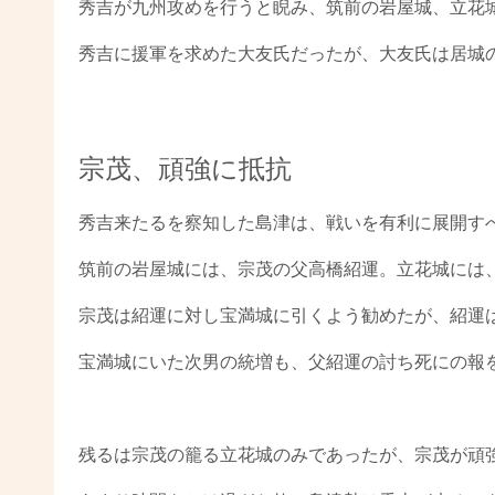
秀吉が九州攻めを行うと睨み、筑前の岩屋城、立花
秀吉に援軍を求めた大友氏だったが、大友氏は居城
宗茂、頑強に抵抗
秀吉来たるを察知した島津は、戦いを有利に展開す
筑前の岩屋城には、宗茂の父高橋紹運。立花城には
宗茂は紹運に対し宝満城に引くよう勧めたが、紹運
宝満城にいた次男の統増も、父紹運の討ち死にの報
残るは宗茂の籠る立花城のみであったが、宗茂が頑