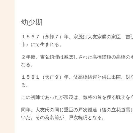
幼少期
１５６７（永禄７）年、宗茂は大友宗麟の家臣、吉
市）にて生まれる。
２年後、吉弘鎮理は滅ぼしされた高橋鑑種の高橋の
なる。
１５８１（天正９）年、父高橋紹運と供に出陣。対
る。
この初陣であったが宗茂は、敵将の首を獲る戦功を
同年、大友氏の同じ重臣の戸次鑑連（後の立花道雪
いだ。その為名前が、戸次統虎となる。