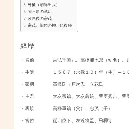
外征（朝鮮出兵）
関ヶ原の戦い
改易後の宗茂
宗茂、旧領の柳川に復帰
経歴
・名前 吉弘千熊丸、高橋彌七郎（幼名）、戸
・生誕 １５６７（永禄１０）年（生）～１６
・家柄 高橋氏→戸次氏→立花氏
・主君 大友宗鎮、大友義統、豊臣秀吉、豊臣
・親族 高橋重鎮（父）、忠茂（子）
・官位 従四位下、左近将監、飛騨守