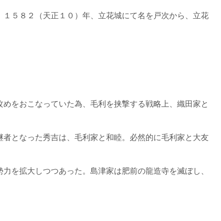
。１５８２（天正１０）年、立花城にて名を戸次から、立花
攻めをおこなっていた為、毛利を挟撃する戦略上、織田家と
継者となった秀吉は、毛利家と和睦。必然的に毛利家と大友
勢力を拡大しつつあった。島津家は肥前の龍造寺を滅ぼし、