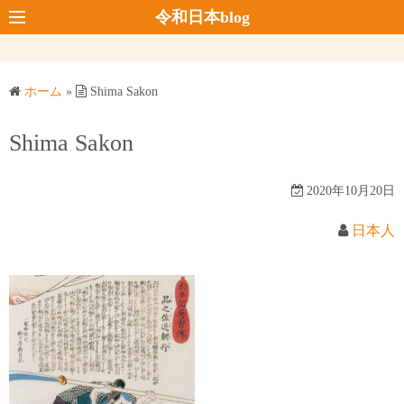
コ
令和日本blog
ン
テ
ン
ホーム
»
Shima Sakon
ツ
へ
Shima Sakon
ス
キ
2020年10月20日
ッ
プ
日本人