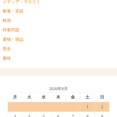
メディア・マスコミ
教養・実践
映画
時事問題
書物・雑誌
歴史
趣味
2026年8月
月
火
水
木
金
土
日
1
2
3
4
5
6
7
8
9