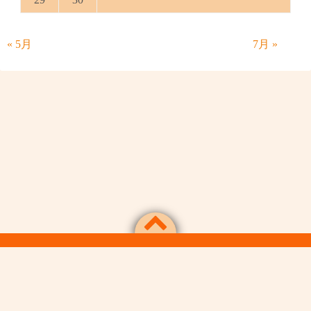
« 5月
7月 »
Powered by
WordPress
Theme by
Simple Days
令和日本人の気儘な放談記
©2026
令和日本blog