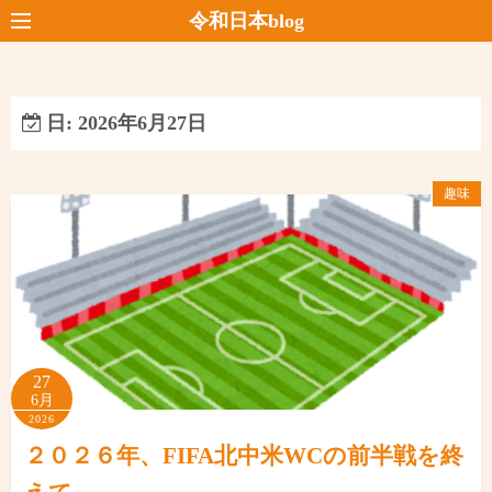
コ
令和日本blog
ン
テ
ン
日:
2026年6月27日
ツ
へ
ス
趣味
キ
ッ
プ
27
6月
2026
２０２６年、FIFA北中米WCの前半戦を終