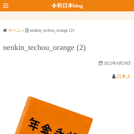
コ
令和日本blog
ン
テ
ン
ホーム
»
nenkin_techou_orange (2)
ツ
へ
nenkin_techou_orange (2)
ス
キ
2022年4月20日
ッ
プ
日本人