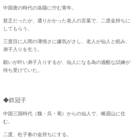
中国唐の時代の洛陽に佇む青年。
貧乏だったが、通りかかった老人の言葉で、二度金持ちに
してもらう。
三度目に人間の薄情さに嫌気がさし、老人が仙人と睨み、
弟子入りを乞う。
願いが叶い弟子入りするが、仙人になる為の過酷な試練が
待ち受けていた。
◆鉄冠子
中国三国時代（魏・呉・蜀）からの仙人で、峨眉山に住
む。
二度、杜子春の金持ちにする。