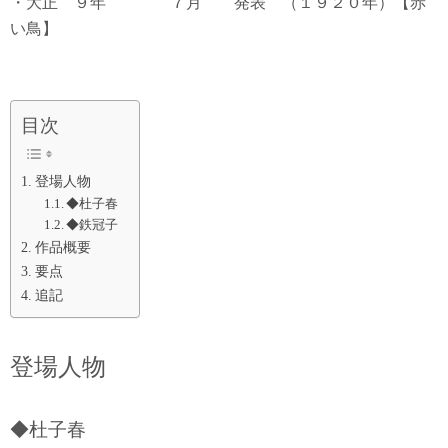
・大正 ９年 ７月 発表 （１９２０年）【赤
い鳥】
目次
登場人物
◆杜子春
◆鉄冠子
作品概要
要点
追記
登場人物
◆杜子春