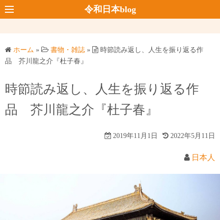
コ
令和日本blog
ン
テ
ン
ホーム
»
書物・雑誌
»
時節読み返し、人生を振り返る作
ツ
品 芥川龍之介『杜子春』
へ
ス
時節読み返し、人生を振り返る作
キ
品 芥川龍之介『杜子春』
ッ
プ
2019年11月1日
2022年5月11日
日本人