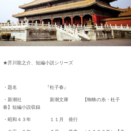
★芥川龍之介、短編小説シリーズ
・題名 『杜子春』
・新潮社 新潮文庫 【蜘蛛の糸・杜子
春】短編小説収録
・昭和４３年 １１月 発行