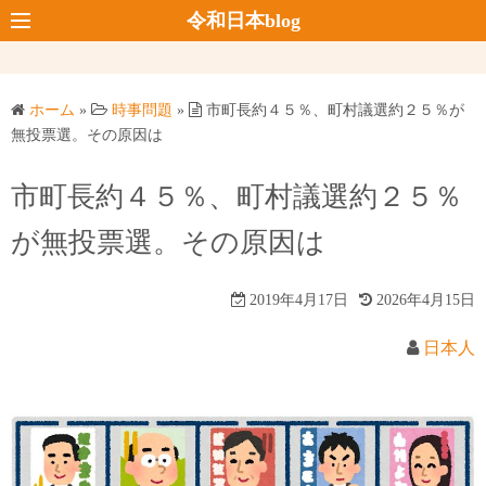
コ
令和日本blog
ン
テ
ン
ホーム
»
時事問題
»
市町長約４５％、町村議選約２５％が
ツ
無投票選。その原因は
へ
ス
市町長約４５％、町村議選約２５％
キ
が無投票選。その原因は
ッ
プ
2019年4月17日
2026年4月15日
日本人