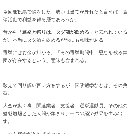
今回無投票で損をした、或いは当てが外れたと言えば、選
挙活動で利益を得る層であろうか。
昔から
「選挙と祭りは、タダ酒が飲める」
と云われている
が、本当にタダ酒も飲めるが他にも意味がある。
選挙にはお金が掛かる。「その選挙期間中、恩恵を被る集
団が存在するという」意味も含まれる。
敢えて回り諄い言い方をするが。国政選挙などは、その典
型。
大金が動く為、関連業者、支援者、選挙運動員、その他の
魑魅魍魎とした人間が集まり、一つの経済効果を生み出
す。
これも機会があれば述べたい。