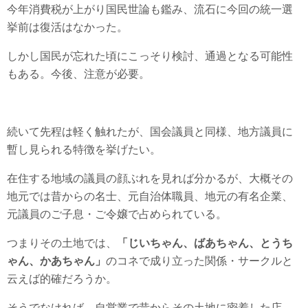
今年消費税が上がり国民世論も鑑み、流石に今回の統一選
挙前は復活はなかった。
しかし国民が忘れた頃にこっそり検討、通過となる可能性
もある。今後、注意が必要。
続いて先程は軽く触れたが、国会議員と同様、地方議員に
暫し見られる特徴を挙げたい。
在住する地域の議員の顔ぶれを見れば分かるが、大概その
地元では昔からの名士、元自治体職員、地元の有名企業、
元議員のご子息・ご令嬢で占められている。
つまりその土地では、
「じいちゃん、ばあちゃん、とうち
ゃん、かあちゃん」
のコネで成り立った関係・サークルと
云えば的確だろうか。
そうでなければ、自営業で昔からその土地に密着した店、