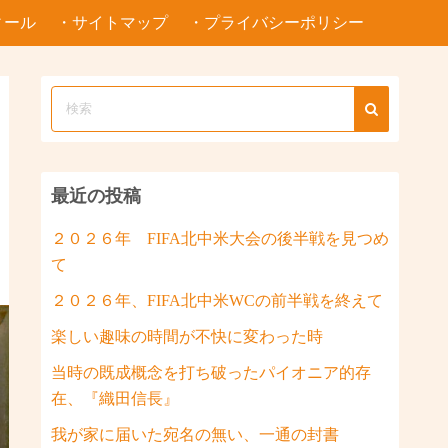
ィール
・サイトマップ
・プライバシーポリシー
最近の投稿
２０２６年 FIFA北中米大会の後半戦を見つめ
て
２０２６年、FIFA北中米WCの前半戦を終えて
楽しい趣味の時間が不快に変わった時
当時の既成概念を打ち破ったパイオニア的存
在、『織田信長』
我が家に届いた宛名の無い、一通の封書