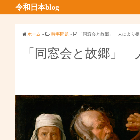
コ
令和日本blog
ン
テ
ン
ホーム
»
時事問題
»
「同窓会と故郷」 人により
ツ
へ
「同窓会と故郷」
ス
キ
ッ
プ