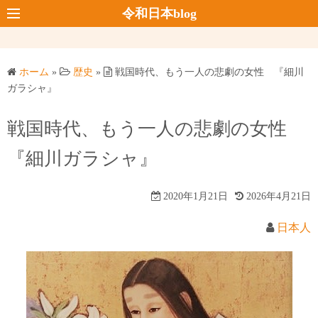
コ
令和日本blog
ン
テ
ン
ホーム
»
歴史
»
戦国時代、もう一人の悲劇の女性 『細川
ツ
ガラシャ』
へ
ス
戦国時代、もう一人の悲劇の女性
キ
『細川ガラシャ』
ッ
プ
2020年1月21日
2026年4月21日
日本人