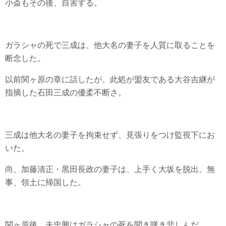
小斎もその後、自害する。
ガラシャの死で三成は、他大名の妻子を人質に取ることを
断念した。
以前関ヶ原の章に話したが、此処が盟友である大谷吉継が
指摘した石田三成の優柔不断さ。
三成は他大名の妻子を拘束せず、見張りをつけ監視下にお
いた。
尚、加藤清正・黒田長政の妻子は、上手く大坂を脱出。無
事、領土に帰国した。
関ヶ原後、夫忠興はガラシャの死を聞き嘆き悲しんだ。