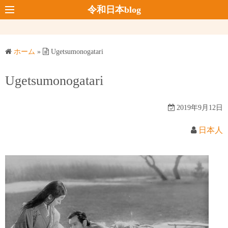
コ
令和日本blog
ン
テ
ン
ホーム
»
Ugetsumonogatari
ツ
へ
Ugetsumonogatari
ス
キ
2019年9月12日
ッ
プ
日本人