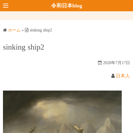
コ
令和日本blog
ン
テ
ン
ホーム
»
sinking ship2
ツ
へ
sinking ship2
ス
キ
2020年7月17日
ッ
プ
日本人