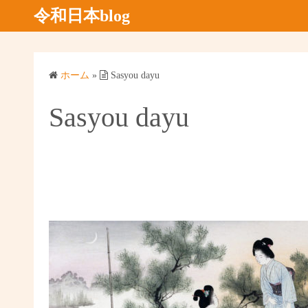
コ
令和日本blog
ン
テ
ン
ホーム
»
Sasyou dayu
ツ
へ
Sasyou dayu
ス
キ
ッ
プ