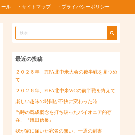
ィール
・サイトマップ
・プライバシーポリシー
最近の投稿
２０２６年 FIFA北中米大会の後半戦を見つめ
て
２０２６年、FIFA北中米WCの前半戦を終えて
楽しい趣味の時間が不快に変わった時
当時の既成概念を打ち破ったパイオニア的存
在、『織田信長』
我が家に届いた宛名の無い、一通の封書