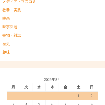
メディア・マスコミ
教養・実践
映画
時事問題
書物・雑誌
歴史
趣味
2026年8月
月
火
水
木
金
土
日
1
2
3
4
5
6
7
8
9