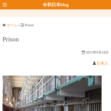
コ
令和日本blog
ン
テ
ン
ホーム
»
Prison
ツ
へ
Prison
ス
キ
2021年9月24日
ッ
プ
日本人