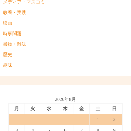
メディア・マスコミ
教養・実践
映画
時事問題
書物・雑誌
歴史
趣味
2026年8月
月
火
水
木
金
土
日
1
2
3
4
5
6
7
8
9