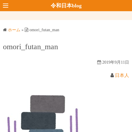
コ
令和日本blog
ン
テ
ン
ホーム
»
omori_futan_man
ツ
へ
omori_futan_man
ス
キ
2019年9月11日
ッ
プ
日本人