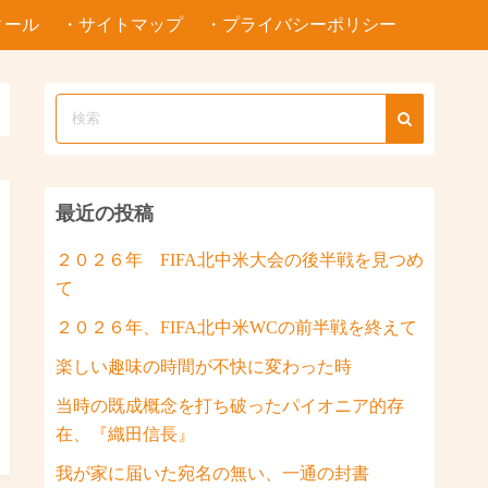
ィール
・サイトマップ
・プライバシーポリシー
最近の投稿
２０２６年 FIFA北中米大会の後半戦を見つめ
て
２０２６年、FIFA北中米WCの前半戦を終えて
楽しい趣味の時間が不快に変わった時
当時の既成概念を打ち破ったパイオニア的存
在、『織田信長』
我が家に届いた宛名の無い、一通の封書