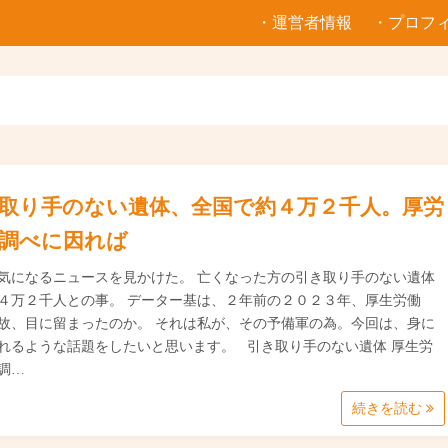
・運営者情報
・プロフ
取り手のない遺体、全国で約４万２千人。厚労
調べに因れば
気になるニュースを見かけた。 亡くなった方の引き取り手のない遺体
４万２千人との事。 データー基は、２年前の２０２３年、厚生労働
故、目に留まったのか。 それは私が、その予備軍の為。今回は、身に
れるような話題をしたいと思います。 引き取り手のない遺体 厚生労
調…
続きを読む