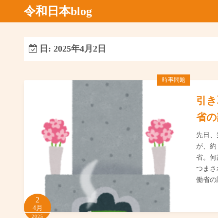
コ
令和日本blog
ン
テ
ン
日:
2025年4月2日
ツ
へ
時事問題
ス
キ
引き
ッ
省の
プ
先日、
が、約
省。何
つまさ
働省の
2
4月
2025