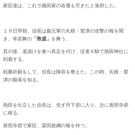
家臣達は、これで織田家の命運も尽きたと落胆した。
１９日早朝、信長は義元軍の丸根・鷲津の攻撃の報を聞
き、幸若舞の
「敦盛」
を舞う。
其の後、湯漬けを食べ具足を付け、従者６騎で熱田神社に
到着する。
戦勝祈願をして、信長は陣容を整えた。この時、丸根・鷲
津の陥落を知る。
熱田を出立した信長は、先ず丹下砦に入り、次に善照寺砦
に移る。
善照寺砦で家臣、梁田政綱の報を待つ。