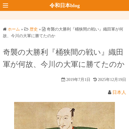
コ
令和日本blog
ン
テ
ン
ホーム
»
歴史
»
奇襲の大勝利『桶狭間の戦い』織田軍が何
ツ
故、今川の大軍に勝てたのか
へ
ス
奇襲の大勝利『桶狭間の戦い』織田
キ
軍が何故、今川の大軍に勝てたのか
ッ
プ
2019年7月1日
2025年12月19日
日本人