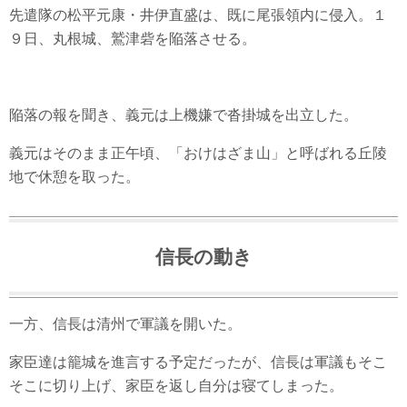
先遣隊の松平元康・井伊直盛は、既に尾張領内に侵入。１
９日、丸根城、鷲津砦を陥落させる。
陥落の報を聞き、義元は上機嫌で沓掛城を出立した。
義元はそのまま正午頃、「おけはざま山」と呼ばれる丘陵
地で休憩を取った。
信長の動き
一方、信長は清州で軍議を開いた。
家臣達は籠城を進言する予定だったが、信長は軍議もそこ
そこに切り上げ、家臣を返し自分は寝てしまった。