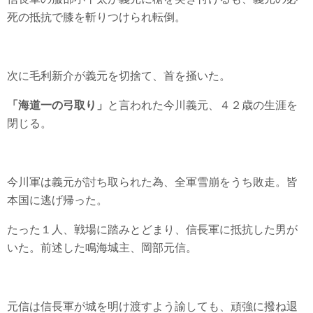
死の抵抗で膝を斬りつけられ転倒。
次に毛利新介が義元を切捨て、首を掻いた。
「海道一の弓取り」
と言われた今川義元、４２歳の生涯を
閉じる。
今川軍は義元が討ち取られた為、全軍雪崩をうち敗走。皆
本国に逃げ帰った。
たった１人、戦場に踏みとどまり、信長軍に抵抗した男が
いた。前述した鳴海城主、岡部元信。
元信は信長軍が城を明け渡すよう諭しても、頑強に撥ね退