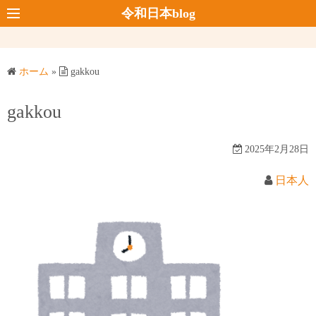
コ
令和日本blog
ン
テ
ン
ホーム
»
gakkou
ツ
へ
gakkou
ス
キ
2025年2月28日
ッ
プ
日本人