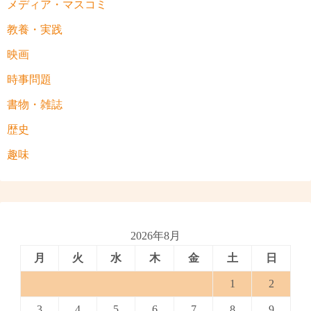
メディア・マスコミ
教養・実践
映画
時事問題
書物・雑誌
歴史
趣味
2026年8月
月
火
水
木
金
土
日
1
2
3
4
5
6
7
8
9