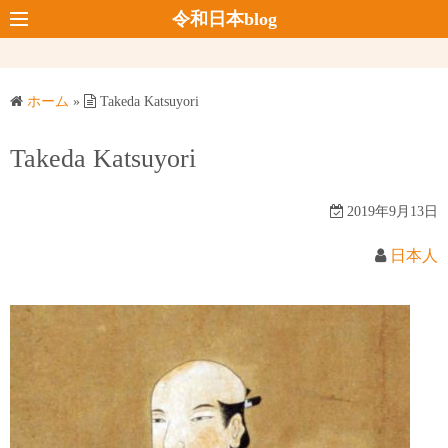
コ
令和日本blog
ン
テ
ン
ホーム
»
Takeda Katsuyori
ツ
へ
Takeda Katsuyori
ス
キ
2019年9月13日
ッ
プ
日本人