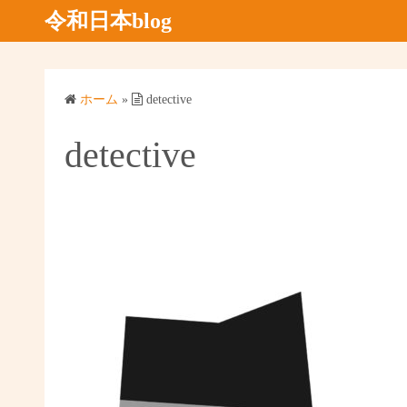
コ
令和日本blog
ン
テ
ン
ホーム
»
detective
ツ
へ
detective
ス
キ
ッ
プ