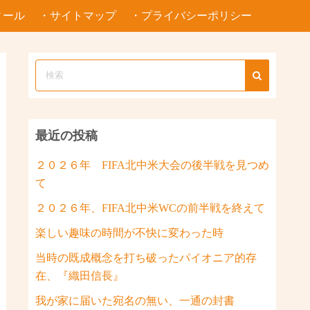
ィール
・サイトマップ
・プライバシーポリシー
最近の投稿
２０２６年 FIFA北中米大会の後半戦を見つめ
て
２０２６年、FIFA北中米WCの前半戦を終えて
楽しい趣味の時間が不快に変わった時
当時の既成概念を打ち破ったパイオニア的存
在、『織田信長』
我が家に届いた宛名の無い、一通の封書