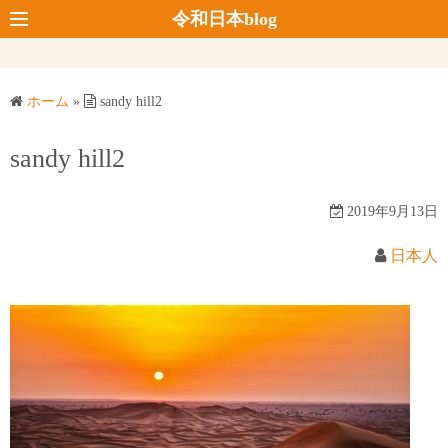
コ
令和日本blog
ン
テ
ン
ホーム
»
sandy hill2
ツ
へ
sandy hill2
ス
キ
2019年9月13日
ッ
プ
日本人