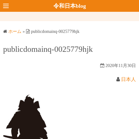
コ
令和日本blog
ン
テ
ン
ホーム
»
publicdomainq-0025779hjk
ツ
へ
publicdomainq-0025779hjk
ス
キ
2020年11月30日
ッ
プ
日本人