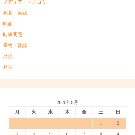
メディア・マスコミ
教養・実践
映画
時事問題
書物・雑誌
歴史
趣味
2026年8月
月
火
水
木
金
土
日
1
2
3
4
5
6
7
8
9