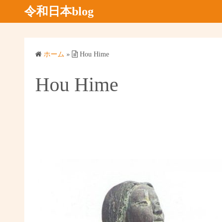
コ
令和日本blog
ン
テ
ン
ホーム
»
Hou Hime
ツ
へ
Hou Hime
ス
キ
ッ
プ