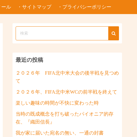
ィール
・サイトマップ
・プライバシーポリシー
最近の投稿
２０２６年 FIFA北中米大会の後半戦を見つめ
て
２０２６年、FIFA北中米WCの前半戦を終えて
楽しい趣味の時間が不快に変わった時
当時の既成概念を打ち破ったパイオニア的存
在、『織田信長』
我が家に届いた宛名の無い、一通の封書