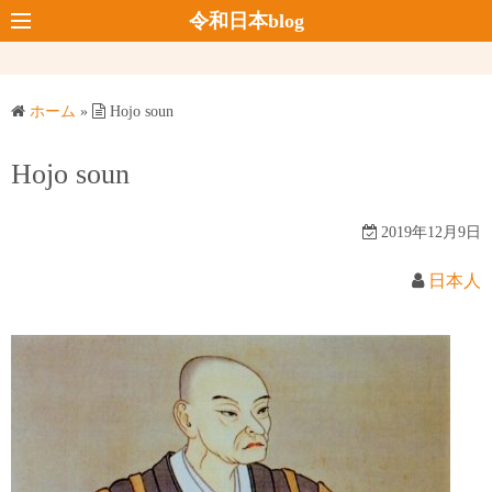
コ
令和日本blog
ン
テ
ン
ホーム
»
Hojo soun
ツ
へ
Hojo soun
ス
キ
2019年12月9日
ッ
プ
日本人