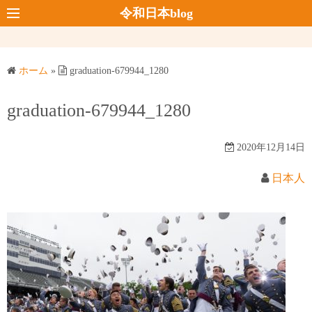
コ
令和日本blog
ン
テ
ン
ホーム
»
graduation-679944_1280
ツ
へ
graduation-679944_1280
ス
キ
2020年12月14日
ッ
プ
日本人