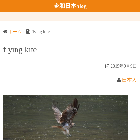
コ
令和日本blog
ン
テ
ン
ホーム
»
flying kite
ツ
へ
flying kite
ス
キ
2019年9月9日
ッ
プ
日本人