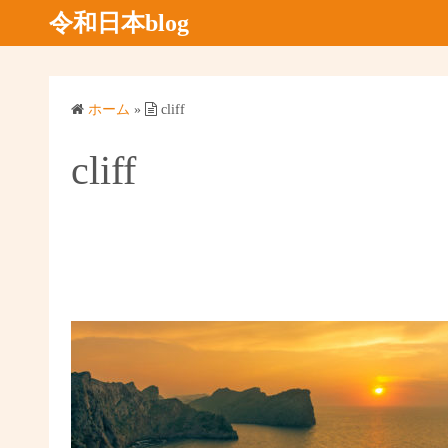
コ
令和日本blog
ン
テ
ン
ホーム
»
cliff
ツ
へ
cliff
ス
キ
ッ
プ