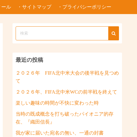
ィール
・サイトマップ
・プライバシーポリシー
最近の投稿
２０２６年 FIFA北中米大会の後半戦を見つめ
て
２０２６年、FIFA北中米WCの前半戦を終えて
楽しい趣味の時間が不快に変わった時
当時の既成概念を打ち破ったパイオニア的存
在、『織田信長』
我が家に届いた宛名の無い、一通の封書