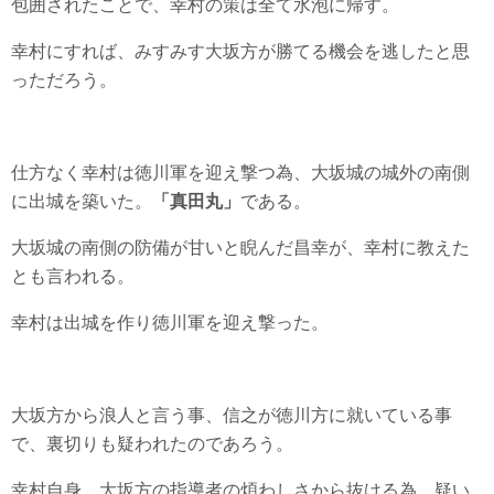
包囲されたことで、幸村の策は全て水泡に帰す。
幸村にすれば、みすみす大坂方が勝てる機会を逃したと思
っただろう。
仕方なく幸村は徳川軍を迎え撃つ為、大坂城の城外の南側
に出城を築いた。
「真田丸」
である。
大坂城の南側の防備が甘いと睨んだ昌幸が、幸村に教えた
とも言われる。
幸村は出城を作り徳川軍を迎え撃った。
大坂方から浪人と言う事、信之が徳川方に就いている事
で、裏切りも疑われたのであろう。
幸村自身、大坂方の指導者の煩わしさから抜ける為、疑い