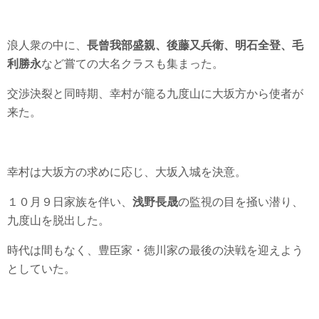
浪人衆の中に、
長曾我部盛親、後藤又兵衛、明石全登、毛
利勝永
など嘗ての大名クラスも集まった。
交渉決裂と同時期、幸村が籠る九度山に大坂方から使者が
来た。
幸村は大坂方の求めに応じ、大坂入城を決意。
１０月９日家族を伴い、
浅野長晟
の監視の目を掻い潜り、
九度山を脱出した。
時代は間もなく、豊臣家・徳川家の最後の決戦を迎えよう
としていた。