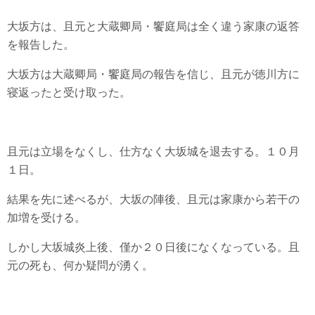
大坂方は、且元と大蔵卿局・饗庭局は全く違う家康の返答
を報告した。
大坂方は大蔵卿局・饗庭局の報告を信じ、且元が徳川方に
寝返ったと受け取った。
且元は立場をなくし、仕方なく大坂城を退去する。１０月
１日。
結果を先に述べるが、大坂の陣後、且元は家康から若干の
加増を受ける。
しかし大坂城炎上後、僅か２０日後になくなっている。且
元の死も、何か疑問が湧く。