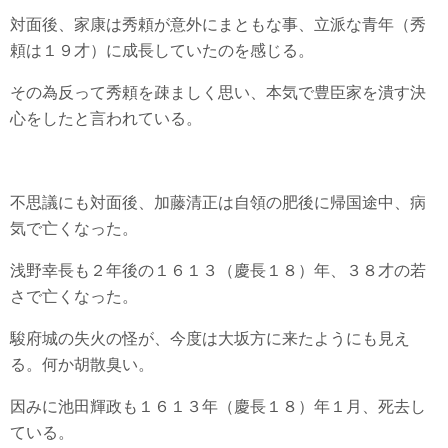
対面後、家康は秀頼が意外にまともな事、立派な青年（秀
頼は１９才）に成長していたのを感じる。
その為反って秀頼を疎ましく思い、本気で豊臣家を潰す決
心をしたと言われている。
不思議にも対面後、加藤清正は自領の肥後に帰国途中、病
気で亡くなった。
浅野幸長も２年後の１６１３（慶長１８）年、３８才の若
さで亡くなった。
駿府城の失火の怪が、今度は大坂方に来たようにも見え
る。何か胡散臭い。
因みに池田輝政も１６１３年（慶長１８）年１月、死去し
ている。