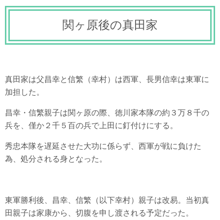
関ヶ原後の真田家
真田家は父昌幸と信繁（幸村）は西軍、長男信幸は東軍に
加担した。
昌幸・信繁親子は関ヶ原の際、徳川家本隊の約３万８千の
兵を、僅か２千５百の兵で上田に釘付けにする。
秀忠本隊を遅延させた大功に係らず、西軍が戦に負けた
為、処分される身となった。
東軍勝利後、昌幸、信繁（以下幸村）親子は改易。当初真
田親子は家康から、切腹を申し渡される予定だった。