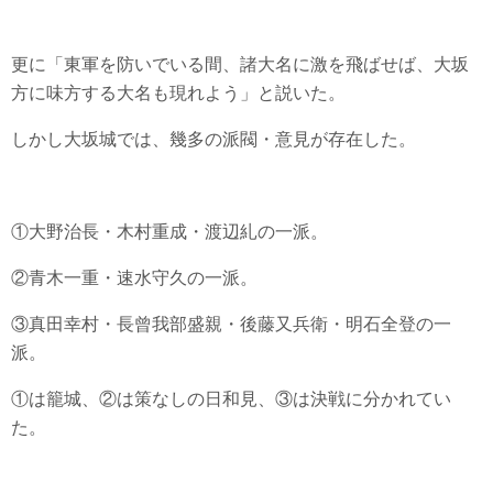
更に「東軍を防いでいる間、諸大名に激を飛ばせば、大坂
方に味方する大名も現れよう」と説いた。
しかし大坂城では、幾多の派閥・意見が存在した。
①大野治長・木村重成・渡辺糺の一派。
②青木一重・速水守久の一派。
③真田幸村・長曾我部盛親・後藤又兵衛・明石全登の一
派。
①は籠城、②は策なしの日和見、③は決戦に分かれてい
た。