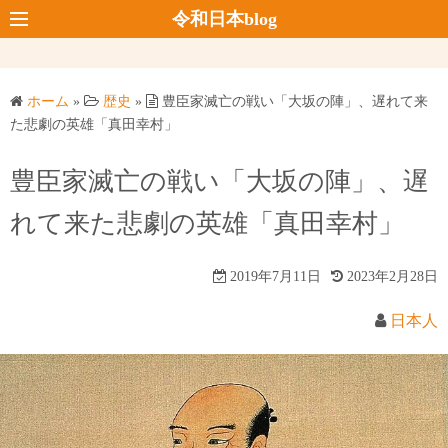
コ
令和日本blog
ン
テ
ン
ホーム
»
歴史
»
豊臣家滅亡の戦い「大坂の陣」、遅れて来
ツ
た悲劇の英雄「真田幸村」
へ
ス
豊臣家滅亡の戦い「大坂の陣」、遅
キ
れて来た悲劇の英雄「真田幸村」
ッ
プ
2019年7月11日
2023年2月28日
日本人