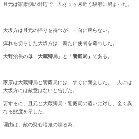
且元は家康側の対応で、凡そ１ヶ月近く駿府に留まった。
大坂方は且元の帰りを待つが、一向に戻らない。
痺れを切らした大坂方は、新たに使者を遣わした。
大野治長の母
「大蔵卿局」
と
「饗庭局」
である。
家康は大蔵卿局と饗庭局には、すぐに面会した。二人には
大坂方には敵意はないと告げた。
要するに、且元と大蔵卿局・饗庭局の遣いに対し、全く異
なる態度を示した。
理由は、敵の疑心暗鬼の煽る為。