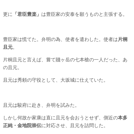
更に
「君臣豊楽」
は豊臣家の安泰を願うものと主張する。
豊臣家は慌てた。弁明の為、使者を遣わした。使者は
片桐
且元
。
片桐且元と言えば、嘗て賤ヶ岳の七本槍の一人だった、あ
の且元。
且元は秀頼の守役として、大坂城に仕えていた。
且元は駿府に赴き、弁明を試みた。
しかし何故か家康は直に且元を会おうとせず、側近の
本多
正純・金地院崇伝
に対応させ、且元を詰問した。