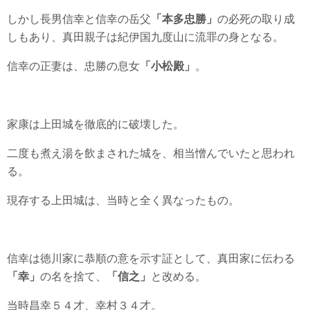
しかし長男信幸と信幸の岳父
「本多忠勝」
の必死の取り成
しもあり、真田親子は紀伊国九度山に流罪の身となる。
信幸の正妻は、忠勝の息女
「小松殿」
。
家康は上田城を徹底的に破壊した。
二度も煮え湯を飲まされた城を、相当憎んでいたと思われ
る。
現存する上田城は、当時と全く異なったもの。
信幸は徳川家に恭順の意を示す証として、真田家に伝わる
「幸」
の名を捨て、
「信之」
と改める。
当時昌幸５４才、幸村３４才。