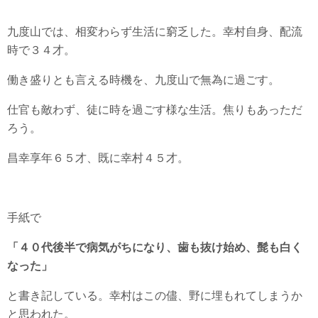
九度山では、相変わらず生活に窮乏した。幸村自身、配流
時で３４才。
働き盛りとも言える時機を、九度山で無為に過ごす。
仕官も敵わず、徒に時を過ごす様な生活。焦りもあっただ
ろう。
昌幸享年６５才、既に幸村４５才。
手紙で
「４０代後半で病気がちになり、歯も抜け始め、髭も白く
なった」
と書き記している。幸村はこの儘、野に埋もれてしまうか
と思われた。