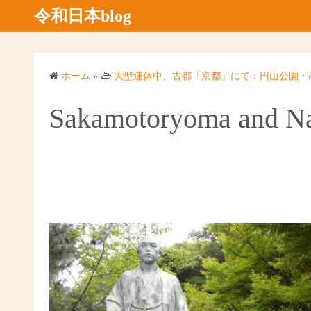
コ
令和日本blog
ン
テ
ン
ホーム
»
大型連休中、古都「京都」にて：円山公園・
ツ
へ
Sakamotoryoma and Na
ス
キ
ッ
プ