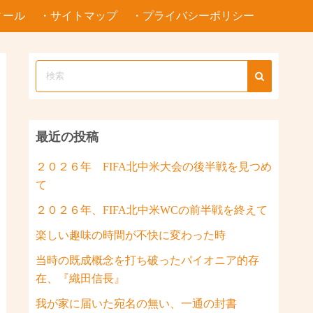
ィール
・サイトマップ
・プライバシーポリシー
最近の投稿
２０２６年 FIFA北中米大会の後半戦を見つめ
て
２０２６年、FIFA北中米WCの前半戦を終えて
楽しい趣味の時間が不快に変わった時
当時の既成概念を打ち破ったパイオニア的存
在、『織田信長』
我が家に届いた宛名の無い、一通の封書