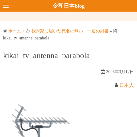
コ
令和日本blog
ン
テ
ン
ホーム
»
我が家に届いた宛名の無い、一通の封書
»
ツ
kikai_tv_antenna_parabola
へ
ス
kikai_tv_antenna_parabola
キ
ッ
2026年3月17日
プ
日本人