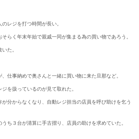
人のレジを打つ時間が長い。
おそらく年末年始で親戚一同が集まる為の買い物であろう。
数いた。
が、仕事納めで奥さんと一緒に買い物に来た旦那など。
レジを扱っているのが見て取れた。
作が分からなくなり、自動レジ担当の店員を呼び助けを乞う
のうち３台が清算に手古摺り、店員の助けを求めていた。