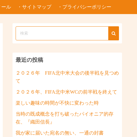
ィール
・サイトマップ
・プライバシーポリシー
最近の投稿
２０２６年 FIFA北中米大会の後半戦を見つめ
て
２０２６年、FIFA北中米WCの前半戦を終えて
楽しい趣味の時間が不快に変わった時
当時の既成概念を打ち破ったパイオニア的存
在、『織田信長』
我が家に届いた宛名の無い、一通の封書