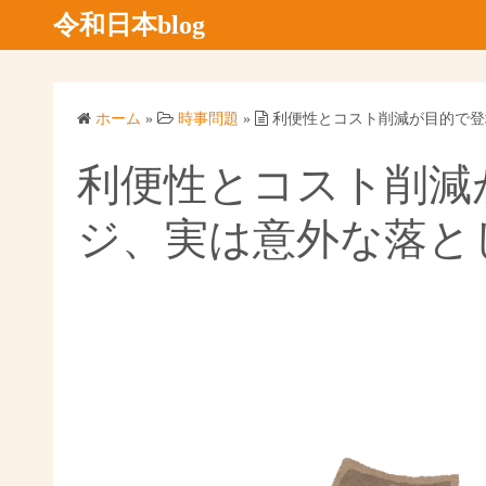
コ
令和日本blog
ン
テ
ン
ホーム
»
時事問題
»
利便性とコスト削減が目的で登
ツ
へ
利便性とコスト削減
ス
キ
ジ、実は意外な落と
ッ
プ