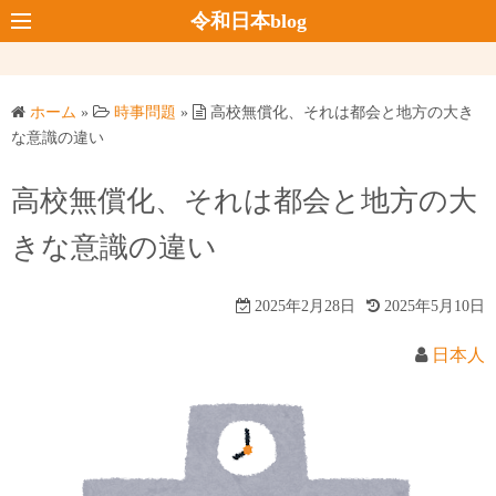
コ
令和日本blog
ン
テ
ン
ホーム
»
時事問題
»
高校無償化、それは都会と地方の大き
ツ
な意識の違い
へ
ス
高校無償化、それは都会と地方の大
キ
きな意識の違い
ッ
プ
2025年2月28日
2025年5月10日
日本人