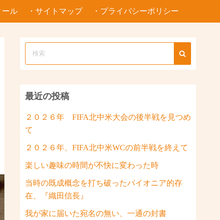
ィール
・サイトマップ
・プライバシーポリシー
最近の投稿
２０２６年 FIFA北中米大会の後半戦を見つめ
て
２０２６年、FIFA北中米WCの前半戦を終えて
楽しい趣味の時間が不快に変わった時
当時の既成概念を打ち破ったパイオニア的存
在、『織田信長』
我が家に届いた宛名の無い、一通の封書