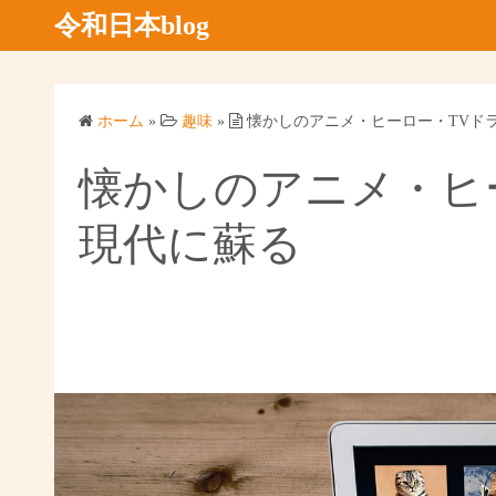
コ
令和日本blog
ン
テ
ン
ホーム
»
趣味
»
懐かしのアニメ・ヒーロー・TVド
ツ
へ
懐かしのアニメ・ヒ
ス
キ
現代に蘇る
ッ
プ