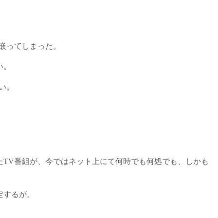
嵌ってしまった。
い。
い。
たTV番組が、今ではネット上にて何時でも何処でも、しかも
定するが。