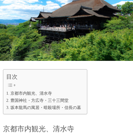
目次
京都市内観光、清水寺
豊国神社・方広寺・三十三間堂
坂本龍馬の寓居・暗殺場所・信長の墓
京都市内観光、清水寺