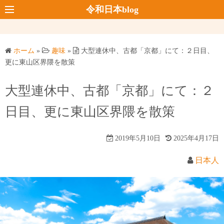
コ
令和日本blog
ン
テ
ン
ホーム
»
趣味
»
大型連休中、古都「京都」にて：２日目、
ツ
更に東山区界隈を散策
へ
ス
大型連休中、古都「京都」にて：２
キ
日目、更に東山区界隈を散策
ッ
プ
2019年5月10日
2025年4月17日
日本人