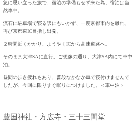
急に思い立った旅で、宿泊の準備もせず来た為、宿泊は当
然車中。
流石に駐車場で寝る訳にもいかず、一度京都市内を離れ、
再び京都東IC目指し出発。
２時間近くかかり、ようやくICから高速道路へ。
そのまま大津SAに直行。ご想像の通り、大津SA内にて車中
泊。
昼間の歩き疲れもあり、普段なかなか車で寝付けませんで
したが、今回に限りすぐ眠りにつけました。＜車中泊＞
豊国神社・方広寺・三十三間堂