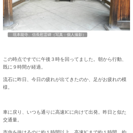
現本能寺、信長慰霊碑（写真：個人撮影）
この時点ですでに午後３時を回ってました。朝から行動、
既に９時間が経過。
流石に昨日、今日の疲れが出てきたのか、足がお疲れの模
様。
車に戻り、いつも通りに高速ICに向けて出発。昨日と似た
交通量。
市内を抜けるのに約１時間以上、高速ICまで約１時間、約