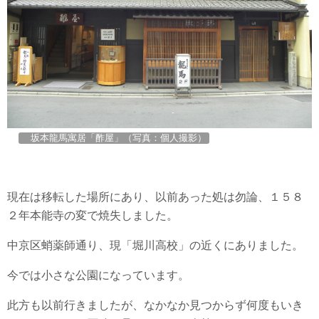
坂本龍馬寓居「酢屋」（写真：個人撮影）
現在は移転した場所にあり、以前あった処は勿論、１５８
２年本能寺の変で焼失しました。
中京区蛸薬師通り、現「堀川高校」の近くにありました。
今では小さな公園になっています。
此方も以前行きましたが、なかなか見つからず何度もいき